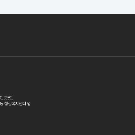
-33591
팔용동 행정복지센터 옆