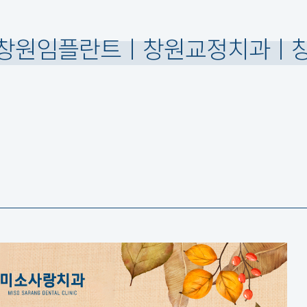
창원임플란트ㅣ창원교정치과ㅣ창