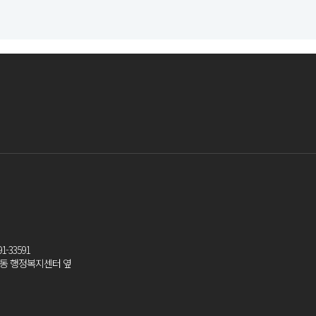
-33591
팔용동 행정복지센터 옆