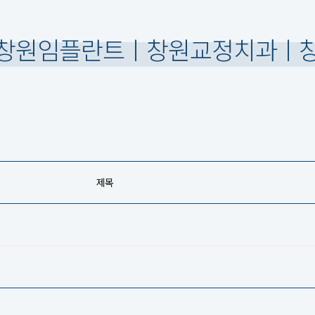
창원임플란트ㅣ창원교정치과ㅣ창
제목